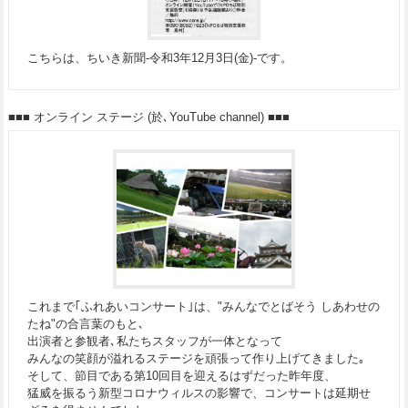
こちらは、ちいき新聞-令和3年12月3日(金)-です。
■■■ オンライン ステージ (於､YouTube channel) ■■■
これまで｢ふれあいコンサート｣は、"みんなでとばそう しあわせの
たね"の合言葉のもと､
出演者と参観者､私たちスタッフが一体となって
みんなの笑顔が溢れるステージを頑張って作り上げてきました｡
そして、節目である第10回目を迎えるはずだった昨年度、
猛威を振るう新型コロナウィルスの影響で、コンサートは延期せ